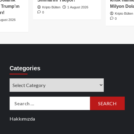
e Trump’ın
Milyon Dolar
Kripto Bülten
1 August 2026
rı!
0
Kripto Bülten
0
ugust 2026
Categories
Categories
Search
for:
Hakkımızda