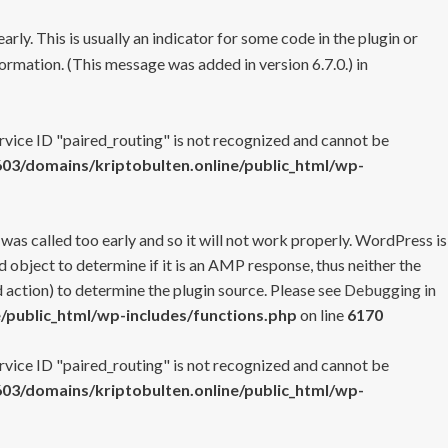
rly. This is usually an indicator for some code in the plugin or
ormation. (This message was added in version 6.7.0.) in
ervice ID "paired_routing" is not recognized and cannot be
3/domains/kriptobulten.online/public_html/wp-
 was called too early and so it will not work properly. WordPress is
 object to determine if it is an AMP response, thus neither the
 action) to determine the plugin source. Please see
Debugging in
/public_html/wp-includes/functions.php
on line
6170
ervice ID "paired_routing" is not recognized and cannot be
3/domains/kriptobulten.online/public_html/wp-