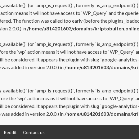
s_available()` (or `amp_is_request()`, formerly `is_amp_endpoint()`)
 action means it will not have access to `WP_Query` and the queried
ered. The function was called too early (before the plugins_loaded
on 2.0.0.) in
/home/u814201603/domains/kriptobulten.online
s_available()` (or `amp_is_request()`, formerly `is_amp_endpoint()`)
efore the `wp` action means it will not have access to `WP_Query` a
ll be considered. It appears the plugin with slug `google-analytics
was added in version 2.0.0.) in
/home/u814201603/domains/krip
s_available()` (or `amp_is_request()`, formerly `is_amp_endpoint()`)
efore the `wp` action means it will not have access to `WP_Query` a
ll be considered. It appears the plugin with slug `google-analytics
was added in version 2.0.0.) in
/home/u814201603/domains/krip
Reddit
Contact us