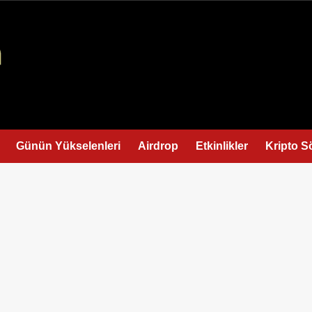
Günün Yükselenleri
Airdrop
Etkinlikler
Kripto S