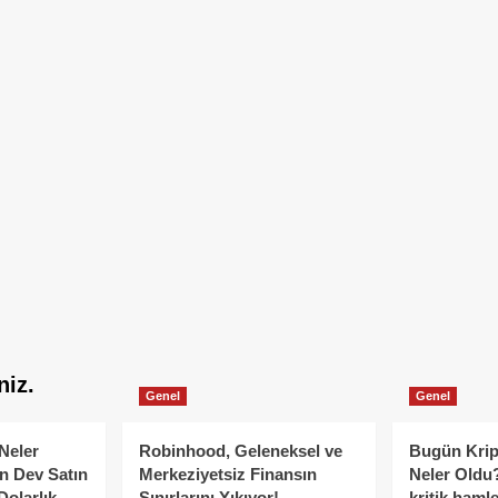
niz.
Genel
Genel
Neler
Robinhood, Geleneksel ve
Bugün Krip
n Dev Satın
Merkeziyetsiz Finansın
Neler Oldu?
Dolarlık
Sınırlarını Yıkıyor!
kritik hamle