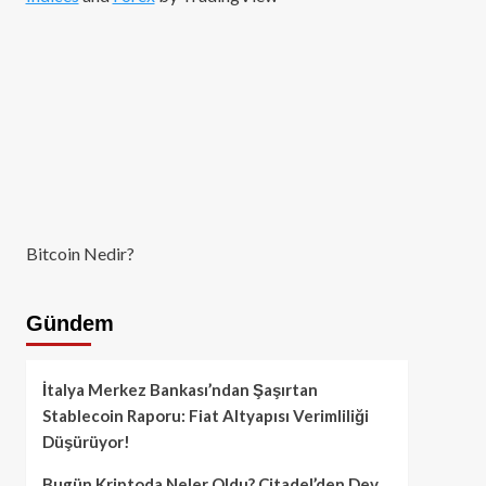
Bitcoin Nedir?
Gündem
İtalya Merkez Bankası’ndan Şaşırtan
Stablecoin Raporu: Fiat Altyapısı Verimliliği
Düşürüyor!
Bugün Kriptoda Neler Oldu? Citadel’den Dev