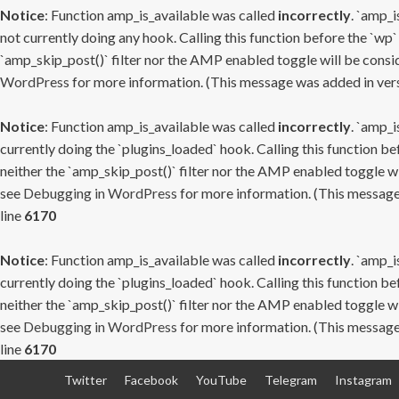
Notice
: Function amp_is_available was called
incorrectly
. `amp_i
not currently doing any hook. Calling this function before the `wp`
`amp_skip_post()` filter nor the AMP enabled toggle will be consid
WordPress
for more information. (This message was added in versi
Notice
: Function amp_is_available was called
incorrectly
. `amp_i
currently doing the `plugins_loaded` hook. Calling this function b
neither the `amp_skip_post()` filter nor the AMP enabled toggle wi
see
Debugging in WordPress
for more information. (This message 
line
6170
Notice
: Function amp_is_available was called
incorrectly
. `amp_i
currently doing the `plugins_loaded` hook. Calling this function b
neither the `amp_skip_post()` filter nor the AMP enabled toggle wi
see
Debugging in WordPress
for more information. (This message 
line
6170
Skip
Twitter
Facebook
YouTube
Telegram
Instagram
to