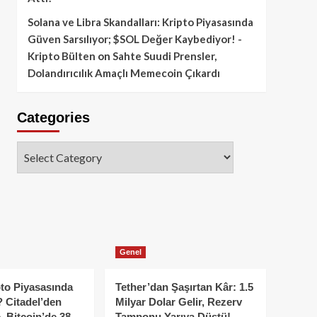
Solana ve Libra Skandalları: Kripto Piyasasında
Güven Sarsılıyor; $SOL Değer Kaybediyor! -
Kripto Bülten
on
Sahte Suudi Prensler,
Dolandırıcılık Amaçlı Memecoin Çıkardı
Categories
Categories
Genel
to Piyasasında
Tether’dan Şaşırtan Kâr: 1.5
 Citadel’den
Milyar Dolar Gelir, Rezerv
, Bitcoin’de 38
Tamponu Yarıya Düştü!