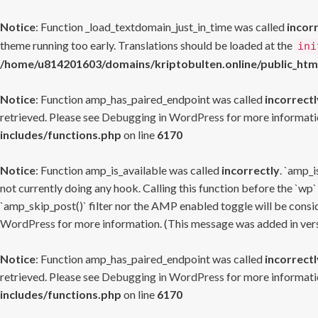
Notice
: Function _load_textdomain_just_in_time was called
incor
theme running too early. Translations should be loaded at the
ini
/home/u814201603/domains/kriptobulten.online/public_htm
Notice
: Function amp_has_paired_endpoint was called
incorrectl
retrieved. Please see
Debugging in WordPress
for more informatio
includes/functions.php
on line
6170
Notice
: Function amp_is_available was called
incorrectly
. `amp_i
not currently doing any hook. Calling this function before the `wp`
`amp_skip_post()` filter nor the AMP enabled toggle will be consid
WordPress
for more information. (This message was added in versi
Notice
: Function amp_has_paired_endpoint was called
incorrectl
retrieved. Please see
Debugging in WordPress
for more informatio
includes/functions.php
on line
6170