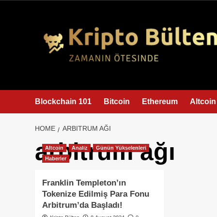
content
Blockchain 101
Bitcoin
Ethereum
Altcoin
HOME
ARBITRUM AĞI
arbitrum ağı
Altcoin
Analiz
Günün Yükselenleri
Haberler
Franklin Templeton’ın
Tokenize Edilmiş Para Fonu
Arbitrum’da Başladı!