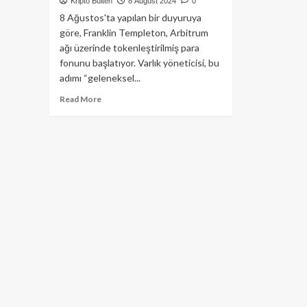
Kripto Bülten
8 August 2024
0
8 Ağustos'ta yapılan bir duyuruya
göre, Franklin Templeton, Arbitrum
ağı üzerinde tokenleştirilmiş para
fonunu başlatıyor. Varlık yöneticisi, bu
adımı “geleneksel...
Read
Read More
more
about
Franklin
Templeton’ın
Tokenize
Edilmiş
Para
Fonu
Arbitrum’da
Başladı!