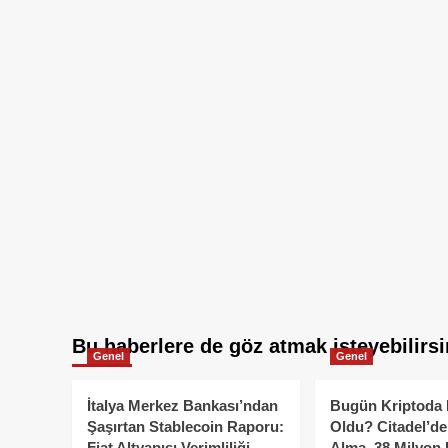
Bu haberlere de göz atmak isteyebilirsi
Genel
Genel
İtalya Merkez Bankası’ndan
Bugün Kriptoda 
Şaşırtan Stablecoin Raporu:
Oldu? Citadel’de
Fiat Altyapısı Verimliliği
Alma, 38 Milyon 