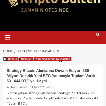
Primary
Menu
HOME
BITCOIN’E KURUMSAL ILGI
Bitcoin’e kurumsal ilgi
Bitcoin
Haberler
Kurumsal Şirket Gelişmeleri
Strategy Bitcoin Alımlarına Devam Ediyor: 286
Milyon Dolarlık Yeni BTC Yatırımıyla Toplam Varlık
531.644 BTC’ye Ulaştı!
Kripto Bülten
14 April 2025
0
Bitcoin yatırım stratejisiyle bilinen Strategy, 7-13 Nisan 2025
arasında 286 milyon dolar karşılığında 3.459 BTC daha satın aldı.
Toplam BTC...