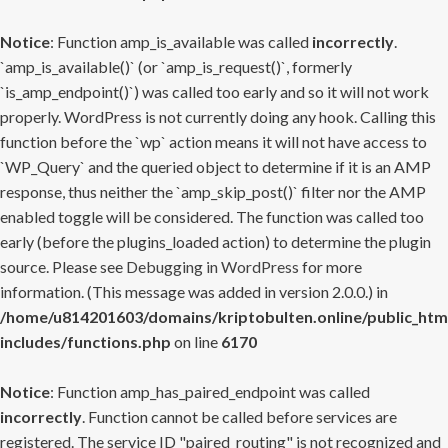
Notice
: Function amp_is_available was called
incorrectly
.
`amp_is_available()` (or `amp_is_request()`, formerly
`is_amp_endpoint()`) was called too early and so it will not work
properly. WordPress is not currently doing any hook. Calling this
function before the `wp` action means it will not have access to
`WP_Query` and the queried object to determine if it is an AMP
response, thus neither the `amp_skip_post()` filter nor the AMP
enabled toggle will be considered. The function was called too
early (before the plugins_loaded action) to determine the plugin
source. Please see
Debugging in WordPress
for more
information. (This message was added in version 2.0.0.) in
/home/u814201603/domains/kriptobulten.online/public_htm
includes/functions.php
on line
6170
Notice
: Function amp_has_paired_endpoint was called
incorrectly
. Function cannot be called before services are
registered. The service ID "paired_routing" is not recognized and