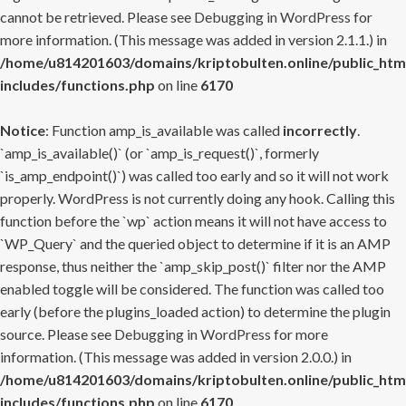
cannot be retrieved. Please see
Debugging in WordPress
for
more information. (This message was added in version 2.1.1.) in
/home/u814201603/domains/kriptobulten.online/public_htm
includes/functions.php
on line
6170
Notice
: Function amp_is_available was called
incorrectly
.
`amp_is_available()` (or `amp_is_request()`, formerly
`is_amp_endpoint()`) was called too early and so it will not work
properly. WordPress is not currently doing any hook. Calling this
function before the `wp` action means it will not have access to
`WP_Query` and the queried object to determine if it is an AMP
response, thus neither the `amp_skip_post()` filter nor the AMP
enabled toggle will be considered. The function was called too
early (before the plugins_loaded action) to determine the plugin
source. Please see
Debugging in WordPress
for more
information. (This message was added in version 2.0.0.) in
/home/u814201603/domains/kriptobulten.online/public_htm
includes/functions.php
on line
6170