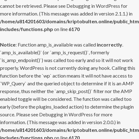
cannot be retrieved. Please see
Debugging in WordPress
for
more information. (This message was added in version 2.1.1.) in
/home/u814201603/domains/kriptobulten.online/public_htm
includes/functions.php
on line
6170
Notice
: Function amp_is_available was called
incorrectly
.
`amp_is_available()` (or `amp_is_request()`, formerly
`is_amp_endpoint()`) was called too early and so it will not work
properly. WordPress is not currently doing any hook. Calling this
function before the `wp` action means it will not have access to
`WP_Query` and the queried object to determine if it is an AMP
response, thus neither the `amp_skip_post()` filter nor the AMP
enabled toggle will be considered. The function was called too
early (before the plugins_loaded action) to determine the plugin
source. Please see
Debugging in WordPress
for more
information. (This message was added in version 2.0.0.) in
/home/u814201603/domains/kriptobulten.online/public_htm
includes/functions.php
on line
6170