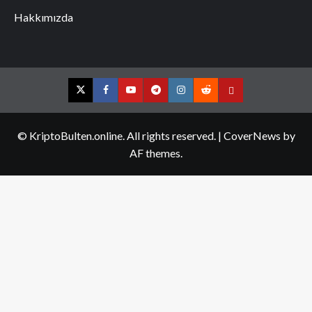
Hakkımızda
Twitter
Facebook
YouTube
Telegram
Instagram
Reddit
Contact
us
© KriptoBulten.online. All rights reserved.
|
CoverNews
by
AF themes.