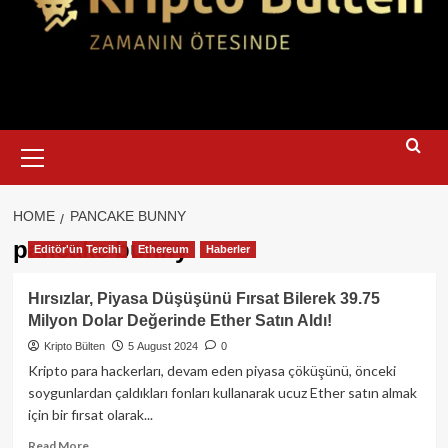
Primary
Menu
HOME
PANCAKE BUNNY
pancake bunny
Editör'ün Tercihi
Ethereum
Haberler
Hırsızlar, Piyasa Düşüşünü Fırsat Bilerek 39.75
Milyon Dolar Değerinde Ether Satın Aldı!
Kripto Bülten
5 August 2024
0
Kripto para hackerları, devam eden piyasa çöküşünü, önceki
soygunlardan çaldıkları fonları kullanarak ucuz Ether satın almak
için bir fırsat olarak...
Read
Read More