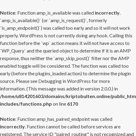
Notice
: Function amp_is_available was called
incorrectly
.
`amp_is_available()` (or `amp_is_request()`, formerly
`is_amp_endpoint()`) was called too early and so it will not work
properly. WordPress is not currently doing any hook. Calling this
function before the `wp` action means it will not have access to
`WP_Query` and the queried object to determine if it is an AMP
response, thus neither the `amp_skip_post()` filter nor the AMP
enabled toggle will be considered. The function was called too
early (before the plugins_loaded action) to determine the plugin
source. Please see
Debugging in WordPress
for more
information. (This message was added in version 2.0.0.) in
/home/u814201603/domains/kriptobulten.online/public_htm
includes/functions.php
on line
6170
Notice
: Function amp_has_paired_endpoint was called
incorrectly
. Function cannot be called before services are
registered. The service ID "paired_routing" is not recognized and