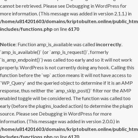
cannot be retrieved. Please see
Debugging in WordPress
for
more information. (This message was added in version 2.1.1.) in
/home/u814201603/domains/kriptobulten.online/public_htm
includes/functions.php
on line
6170
Notice
: Function amp_is_available was called
incorrectly
.
`amp_is_available()` (or `amp_is_request()`, formerly
`is_amp_endpoint()`) was called too early and so it will not work
properly. WordPress is not currently doing any hook. Calling this
function before the `wp` action means it will not have access to
`WP_Query` and the queried object to determine if it is an AMP
response, thus neither the `amp_skip_post()` filter nor the AMP
enabled toggle will be considered. The function was called too
early (before the plugins_loaded action) to determine the plugin
source. Please see
Debugging in WordPress
for more
information. (This message was added in version 2.0.0.) in
/home/u814201603/domains/kriptobulten.online/public_htm
includes/functions.php
on line
6170