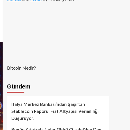
Bitcoin Nedir?
Gündem
İtalya Merkez Bankası’ndan Şaşırtan
Stablecoin Raporu: Fiat Altyapısı Verimliliği
Düşürüyor!
Bugün Kriptoda Neler Oldu? Citadel’den Dev