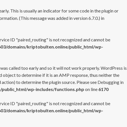
rly. This is usually an indicator for some code in the plugin or
ormation. (This message was added in version 6.7.0.) in
ervice ID "paired_routing" is not recognized and cannot be
3/domains/kriptobulten.online/public_html/wp-
 was called too early and so it will not work properly. WordPress is
 object to determine if it is an AMP response, thus neither the
 action) to determine the plugin source. Please see
Debugging in
/public_html/wp-includes/functions.php
on line
6170
ervice ID "paired_routing" is not recognized and cannot be
3/domains/kriptobulten.online/public_html/wp-