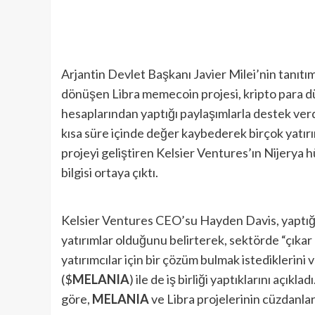
Arjantin Devlet Başkanı Javier Milei’nin tanıt
dönüşen Libra memecoin projesi, kripto para dü
hesaplarından yaptığı paylaşımlarla destek verdiğ
kısa süre içinde değer kaybederek birçok yatırı
projeyi geliştiren Kelsier Ventures’ın Nijerya 
bilgisi ortaya çıktı.
Kelsier Ventures CEO’su Hayden Davis, yaptığı 
yatırımlar olduğunu belirterek, sektörde “çıkar 
yatırımcılar için bir çözüm bulmak istediklerin
($
MELANIA
) ile de iş birliği yaptıklarını açı
göre,
MELANIA
ve Libra projelerinin cüzdanları