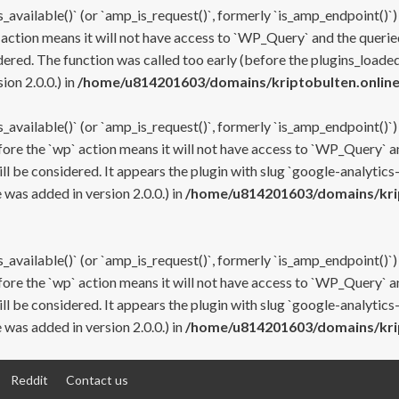
s_available()` (or `amp_is_request()`, formerly `is_amp_endpoint()`)
 action means it will not have access to `WP_Query` and the queried
ered. The function was called too early (before the plugins_loaded
on 2.0.0.) in
/home/u814201603/domains/kriptobulten.online
s_available()` (or `amp_is_request()`, formerly `is_amp_endpoint()`)
efore the `wp` action means it will not have access to `WP_Query` a
ll be considered. It appears the plugin with slug `google-analytics
was added in version 2.0.0.) in
/home/u814201603/domains/krip
s_available()` (or `amp_is_request()`, formerly `is_amp_endpoint()`)
efore the `wp` action means it will not have access to `WP_Query` a
ll be considered. It appears the plugin with slug `google-analytics
was added in version 2.0.0.) in
/home/u814201603/domains/krip
Reddit
Contact us