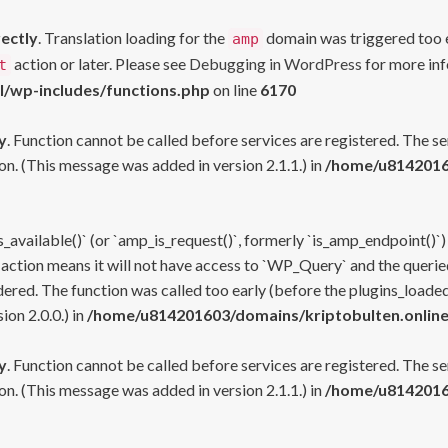
rectly
. Translation loading for the
domain was triggered too ea
amp
action or later. Please see
Debugging in WordPress
for more inf
t
l/wp-includes/functions.php
on line
6170
y
. Function cannot be called before services are registered. The s
n. (This message was added in version 2.1.1.) in
/home/u81420160
s_available()` (or `amp_is_request()`, formerly `is_amp_endpoint()`)
 action means it will not have access to `WP_Query` and the queried
ered. The function was called too early (before the plugins_loaded
on 2.0.0.) in
/home/u814201603/domains/kriptobulten.online
y
. Function cannot be called before services are registered. The s
n. (This message was added in version 2.1.1.) in
/home/u81420160