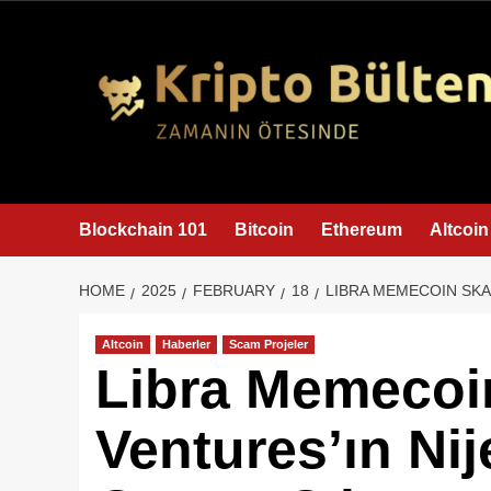
content
Blockchain 101
Bitcoin
Ethereum
Altcoin
HOME
2025
FEBRUARY
18
LIBRA MEMECOIN SKAN
Altcoin
Haberler
Scam Projeler
Libra Memecoin
Ventures’ın Nij