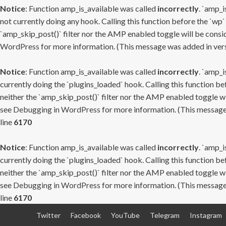
Notice
: Function amp_is_available was called
incorrectly
. `amp_i
not currently doing any hook. Calling this function before the `wp`
`amp_skip_post()` filter nor the AMP enabled toggle will be consid
WordPress
for more information. (This message was added in versi
Notice
: Function amp_is_available was called
incorrectly
. `amp_i
currently doing the `plugins_loaded` hook. Calling this function b
neither the `amp_skip_post()` filter nor the AMP enabled toggle wi
see
Debugging in WordPress
for more information. (This message 
line
6170
Notice
: Function amp_is_available was called
incorrectly
. `amp_i
currently doing the `plugins_loaded` hook. Calling this function b
neither the `amp_skip_post()` filter nor the AMP enabled toggle wi
see
Debugging in WordPress
for more information. (This message 
line
6170
Skip
Twitter
Facebook
YouTube
Telegram
Instagram
to