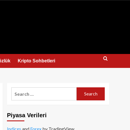
us
özlük
Kripto Sohbetleri
Search
for:
Piyasa Verileri
Indices
and
Forex
by TradingView