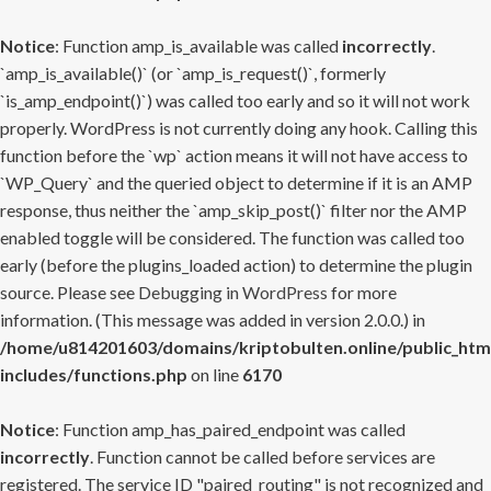
Notice
: Function amp_is_available was called
incorrectly
.
`amp_is_available()` (or `amp_is_request()`, formerly
`is_amp_endpoint()`) was called too early and so it will not work
properly. WordPress is not currently doing any hook. Calling this
function before the `wp` action means it will not have access to
`WP_Query` and the queried object to determine if it is an AMP
response, thus neither the `amp_skip_post()` filter nor the AMP
enabled toggle will be considered. The function was called too
early (before the plugins_loaded action) to determine the plugin
source. Please see
Debugging in WordPress
for more
information. (This message was added in version 2.0.0.) in
/home/u814201603/domains/kriptobulten.online/public_htm
includes/functions.php
on line
6170
Notice
: Function amp_has_paired_endpoint was called
incorrectly
. Function cannot be called before services are
registered. The service ID "paired_routing" is not recognized and