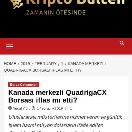
Primary
Menu
HOME
2019
FEBRUARY
1
KANADA MERKEZLI
QUADRIGACX BORSASI IFLAS MI ETTI?
Borsa Gelişmeleri
Kanada merkezli QuadrigaCX
Borsası iflas mı etti?
Yusuf Yiğit
1 February 2019
1
Uluslararası müşterilerine hizmet veren ve günlük
işlem hacmi milyon dolarlarla ifade edilen