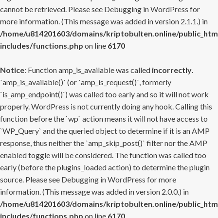
cannot be retrieved. Please see
Debugging in WordPress
for
more information. (This message was added in version 2.1.1.) in
/home/u814201603/domains/kriptobulten.online/public_htm
includes/functions.php
on line
6170
Notice
: Function amp_is_available was called
incorrectly
.
`amp_is_available()` (or `amp_is_request()`, formerly
`is_amp_endpoint()`) was called too early and so it will not work
properly. WordPress is not currently doing any hook. Calling this
function before the `wp` action means it will not have access to
`WP_Query` and the queried object to determine if it is an AMP
response, thus neither the `amp_skip_post()` filter nor the AMP
enabled toggle will be considered. The function was called too
early (before the plugins_loaded action) to determine the plugin
source. Please see
Debugging in WordPress
for more
information. (This message was added in version 2.0.0.) in
/home/u814201603/domains/kriptobulten.online/public_htm
includes/functions.php
on line
6170