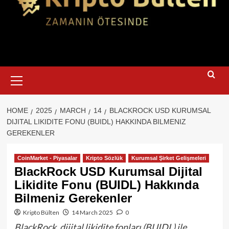
Primary
Menu
HOME
2025
MARCH
14
BLACKROCK USD KURUMSAL
DIJITAL LIKIDITE FONU (BUIDL) HAKKINDA BILMENIZ
GEREKENLER
CoinMarket - Piyasalar
Kripto Sözlük
Kurumsal Şirket Gelişmeleri
BlackRock USD Kurumsal Dijital
Likidite Fonu (BUIDL) Hakkında
Bilmeniz Gerekenler
Kripto Bülten
14 March 2025
0
BlackRock, dijital likidite fonları (BUIDL) ile