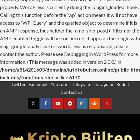
properly. WordPress is currently doing the `plugins_loaded` hook.
Calling this function before the `wp` action means it will not have
access to `WP_Query` and the queried object to determine if it is
an AMP response, thus neither the `amp_skip_post()` filter nor the
AMP enabled toggle will be considered. It appears the plugin with
slug `google-analytics-for-wordpress` is responsible; please
contact the author. Please see
Debugging in WordPress
for more
information. (This message was added in version 2.0.0.) in
/home/u814201603/domains/kriptobulten.online/public_htm
includes/functions.php
on line
6170
Twitter
Facebook
YouTube
Telegram
Instagram
Reddit
Skip
Contact us
to
content
Twitter
Facebook
YouTube
Telegram
Instagram
Reddit
Contact
us