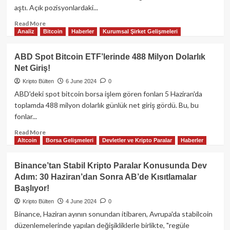
aştı. Açık pozisyonlardaki...
Read
Read More
Analiz
Bitcoin
Haberler
Kurumsal Şirket Gelişmeleri
more
about
Bitcoin
ABD Spot Bitcoin ETF’lerinde 488 Milyon Dolarlık
Vadeli
Net Giriş!
İşlemlerde
Açık
Kripto Bülten
6 June 2024
0
Pozisyon
ABD'deki spot bitcoin borsa işlem gören fonları 5 Haziran'da
Miktarı
toplamda 488 milyon dolarlık günlük net giriş gördü. Bu, bu
37.7
fonlar...
Milyar
$
Read
Read More
Oldu!
Altcoin
Borsa Gelişmeleri
Devletler ve Kripto Paralar
Haberler
more
about
ABD
Binance’tan Stabil Kripto Paralar Konusunda Dev
Spot
Adım: 30 Haziran’dan Sonra AB’de Kısıtlamalar
Bitcoin
Başlıyor!
ETF’lerinde
488
Kripto Bülten
4 June 2024
0
Milyon
Binance, Haziran ayının sonundan itibaren, Avrupa'da stabilcoin
Dolarlık
düzenlemelerinde yapılan değişikliklerle birlikte, "regüle
Net