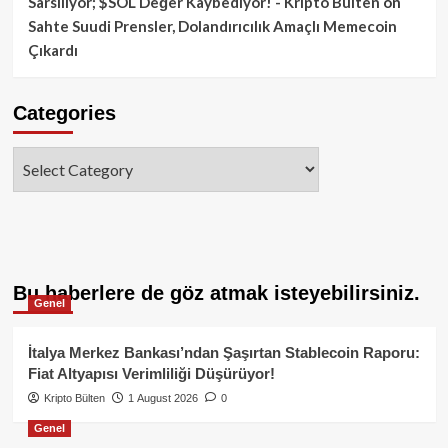
Sarsılıyor; $SOL Değer Kaybediyor! - Kripto Bülten
on
Sahte Suudi Prensler, Dolandırıcılık Amaçlı Memecoin
Çıkardı
Categories
Categories
Bu haberlere de göz atmak isteyebilirsiniz.
Genel
İtalya Merkez Bankası’ndan Şaşırtan Stablecoin Raporu:
Fiat Altyapısı Verimliliği Düşürüyor!
Kripto Bülten
1 August 2026
0
Genel