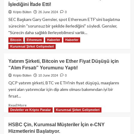
Vakfı’ndan
İşlediğini İfade Etti!
Dev
Airdrop:
Kripto Bülten
26 June 2024
0
17
SEC Başkanı Gary Gensler, spot Ethereum ETF'sini başlatma
Milyar
sürecinin "sorunsuz bir şekilde ilerlediğini" söyledi. Gensler,
$Blast
"Sürecin daha sağlıklı ilerleyebilmesi varlık...
Dağıtılacak!
Bitcoin
Ethereum
Haberler
Haberler
Read
Read More
Kurumsal Şirket Gelişmeleri
more
about
Gary
Yatırım Şirketi, Bitcoin ve Ether Fiyat Düşüşü için
Gensler
“Alım Fırsatı” Yorumunu Yaptı!
ETH
ETF’lerinin
Kripto Bülten
10 June 2024
0
Pürüzsüz
QCP yatırım şirketi, BTC ve ETH'nin fiyat düşüşü, maaşlarını
Şekilde
yeni alan yatırımcılar için dip alımı olması bakımından iyi bir
İşlediğini
fırsat...
İfade
Etti!
Read
Read More
Devletler ve Kripto Paralar
Kurumsal Şirket Gelişmeleri
more
about
Yatırım
HSBC Çin, Kurumsal Müşteriler İçin e-CNY
Şirketi,
Hizmetlerini Başlatıyor.
Bitcoin