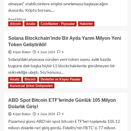
olmayan" stabilcoinlere erişimi sınırlamaya başlayacağını
Giriş!
duyurdu. Kripto borsası,...
Read
Read More
Altcoin
Analiz
CoinMarket - Piyasalar
Haberler
more
about
Binance’tan
Solana Blockchain’inde Bir Ayda Yarım Milyon Yeni
Stabil
Token Geliştirildi!
Kripto
Paralar
Kripto Bülten
4 June 2024
0
Konusunda
Solana'daki piyasaya sürülen yeni token sayısı, aylık bazda
Dev
bugüne dek başka hiçbir L1 blockchainlerde görülmeyen bir
Adım:
yüksekliğe ulaştı. Söz konusu...
30
Analiz
Bitcoin
Devletler ve Kripto Paralar
Haziran’dan
Read
Read More
Sonra
Kurumsal Şirket Gelişmeleri
more
AB’de
about
Kısıtlamalar
Solana
ABD Spot Bitcoin ETF’lerinde Günlük 105 Milyon
Başlıyor!
Blockchain’inde
Dolarlık Giriş!
Bir
Ayda
Kripto Bülten
4 June 2024
0
Yarım
Pazartesi günü ABD'nin spot bitcoin ETF'leri toplamda 105.12
Milyon
milyon dolarlık net giriş gördü. Fidelity'nin FBTC'si 77 milyon
Yeni