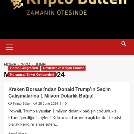
Primary
Menu
HOME
2024
JUNE
Borsa Gelişmeleri
Devletler ve Kripto Paralar
Month:
June 2024
Kurumsal Şirket Gelişmeleri
Kraken Borsası’ndan Donald Trump’ın Seçim
Çalışmalarına 1 Milyon Dolarlık Bağış!
Kripto Bülten
28 June 2024
0
Powell, Trump'a yapılan 1 milyon dolarlık bağışın çoğunlukla
Ether içerdiğini söyledi. Kripto sektörünün açık bir destekçisi
olarak kendini lanse eden...
Read
Read More