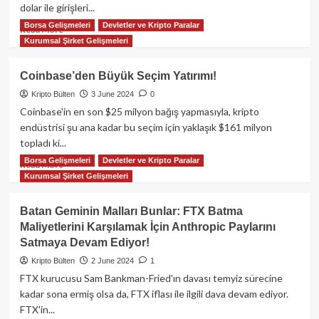
dolar ile girişleri...
Token
Borsa Gelişmeleri
Devletler ve Kripto Paralar
Geliştirildi!
Read
Read More
Kurumsal Şirket Gelişmeleri
more
about
ABD
Coinbase’den Büyük Seçim Yatırımı!
Spot
Kripto Bülten
3 June 2024
0
Bitcoin
ETF’lerinde
Coinbase'in en son $25 milyon bağış yapmasıyla, kripto
Günlük
endüstrisi şu ana kadar bu seçim için yaklaşık $161 milyon
105
topladı ki...
Milyon
Borsa Gelişmeleri
Devletler ve Kripto Paralar
Dolarlık
Read
Read More
Kurumsal Şirket Gelişmeleri
Giriş!
more
about
Coinbase’den
Batan Geminin Malları Bunlar: FTX Batma
Büyük
Maliyetlerini Karşılamak İçin Anthropic Paylarını
Seçim
Satmaya Devam Ediyor!
Yatırımı!
Kripto Bülten
2 June 2024
1
FTX kurucusu Sam Bankman-Fried'ın davası temyiz sürecine
kadar sona ermiş olsa da, FTX iflası ile ilgili dava devam ediyor.
FTX'in...