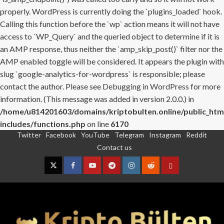
properly. WordPress is currently doing the `plugins_loaded` hook.
Calling this function before the `wp` action means it will not have
access to `WP_Query` and the queried object to determine if it is
an AMP response, thus neither the `amp_skip_post()` filter nor the
AMP enabled toggle will be considered. It appears the plugin with
slug `google-analytics-for-wordpress` is responsible; please
contact the author. Please see
Debugging in WordPress
for more
information. (This message was added in version 2.0.0.) in
/home/u814201603/domains/kriptobulten.online/public_htm
includes/functions.php
on line
6170
Twitter
Facebook
YouTube
Telegram
Instagram
Reddit
Skip
Contact us
to
content
Twitter
Facebook
YouTube
Telegram
Instagram
Reddit
Contact
us