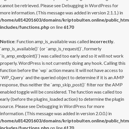
cannot be retrieved. Please see
Debugging in WordPress
for
more information. (This message was added in version 2.1.1.) in
/home/u814201603/domains/kriptobulten.online/public_htm
includes/functions.php
on line
6170
Notice
: Function amp_is_available was called
incorrectly
.
`amp_is_available()` (or `amp_is_request()`, formerly
`is_amp_endpoint()`) was called too early and so it will not work
properly. WordPress is not currently doing any hook. Calling this
function before the `wp` action means it will not have access to
`WP_Query` and the queried object to determine if it is an AMP
response, thus neither the `amp_skip_post()` filter nor the AMP
enabled toggle will be considered. The function was called too
early (before the plugins_loaded action) to determine the plugin
source. Please see
Debugging in WordPress
for more
information. (This message was added in version 2.0.0.) in
/home/u814201603/domains/kriptobulten.online/public_htm
includes/functions.php
on line
6170