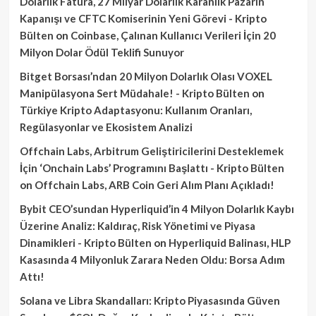
Dolarlık Fatura, 27 Milyar Dolarlık Karanlık Pazarın
Kapanışı ve CFTC Komiserinin Yeni Görevi - Kripto
Bülten
on
Coinbase, Çalınan Kullanıcı Verileri İçin 20
Milyon Dolar Ödül Teklifi Sunuyor
Bitget Borsası’ndan 20 Milyon Dolarlık Olası VOXEL
Manipülasyona Sert Müdahale! - Kripto Bülten
on
Türkiye Kripto Adaptasyonu: Kullanım Oranları,
Regülasyonlar ve Ekosistem Analizi
Offchain Labs, Arbitrum Geliştiricilerini Desteklemek
İçin ‘Onchain Labs’ Programını Başlattı - Kripto Bülten
on
Offchain Labs, ARB Coin Geri Alım Planı Açıkladı!
Bybit CEO’sundan Hyperliquid’in 4 Milyon Dolarlık Kaybı
Üzerine Analiz: Kaldıraç, Risk Yönetimi ve Piyasa
Dinamikleri - Kripto Bülten
on
Hyperliquid Balinası, HLP
Kasasında 4 Milyonluk Zarara Neden Oldu: Borsa Adım
Attı!
Solana ve Libra Skandalları: Kripto Piyasasında Güven