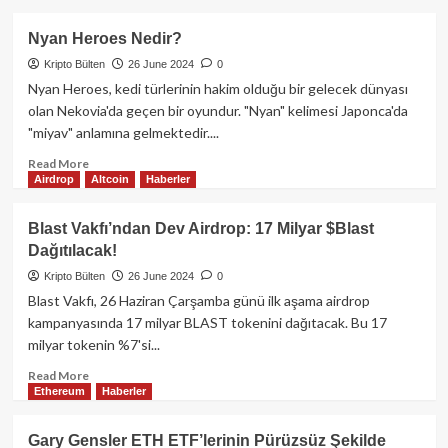
about
Metallica’nın
Nyan Heroes Nedir?
X
Kripto Bülten
26 June 2024
0
Hesabının,
Değersiz
Nyan Heroes, kedi türlerinin hakim olduğu bir gelecek dünyası
Token
olan Nekovia'da geçen bir oyundur. "Nyan" kelimesi Japonca'da
Fiyatını
"miyav" anlamına gelmektedir....
Yükseltmek
İçin
Read
Read More
Airdrop
Altcoin
Haberler
Saldırıya
more
Uğradığı
about
Düşünülüyor!
Nyan
Blast Vakfı’ndan Dev Airdrop: 17 Milyar $Blast
Heroes
Dağıtılacak!
Nedir?
Kripto Bülten
26 June 2024
0
Blast Vakfı, 26 Haziran Çarşamba günü ilk aşama airdrop
kampanyasında 17 milyar BLAST tokenini dağıtacak. Bu 17
milyar tokenin %7'si...
Read
Read More
Ethereum
Haberler
more
about
Blast
Gary Gensler ETH ETF’lerinin Pürüzsüz Şekilde